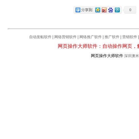
0
自动发帖软件
|
网络营销软件
|
网络推广软件
|
推广软件
|
营销软件
网页操作大师软件：自动操作网页，
网页操作大师软件
深圳澳米